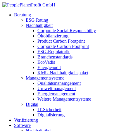
Beratung
ESG Rating
Nachhaltigkeit
Corporate Social Responsibility
Ökobilanzierung
Product Carbon Footprint
Corporate Carbon Footprint
ESG-Regulatorik
Branchenstandards
EcoVadis
Energieaudit
KMU Nachhaltigkeitspaket
Managementsysteme
Qualitätsmanamgement
Umweltmanagement
Energiemanagement
Weitere Managementsysteme
Digital
IT-Sicherheit
Digitalisierung
Verifizierung
Software
Nachhaltigkeit