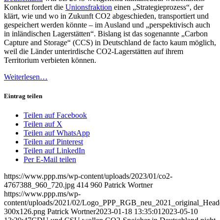
Konkret fordert die
Unionsfraktion
einen „Strategieprozess“, der
klärt, wie und wo in Zukunft CO2 abgeschieden, transportiert und
gespeichert werden könnte – im Ausland und „perspektivisch auch
in inländischen Lagerstätten“. Bislang ist das sogenannte „Carbon
Capture and Storage“ (CCS) in Deutschland de facto kaum möglich,
weil die Länder unterirdische CO2-Lagerstätten auf ihrem
Territorium verbieten können.
Weiterlesen…
Eintrag teilen
Teilen auf Facebook
Teilen auf X
Teilen auf WhatsApp
Teilen auf Pinterest
Teilen auf LinkedIn
Per E-Mail teilen
https://www.ppp.ms/wp-content/uploads/2023/01/co2-
4767388_960_720.jpg
414
960
Patrick Wortner
https://www.ppp.ms/wp-
content/uploads/2021/02/Logo_PPP_RGB_neu_2021_original_Head
300x126.png
Patrick Wortner
2023-01-18 13:35:01
2023-05-10