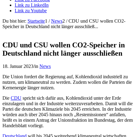
Link zu LinkedIn
Link zu Youtube
Du bist hier:
Startseite
1
/
News
2
/
CDU und CSU wollen CO2-
Speicher in Deutschland nicht länger ausschließ...
CDU und CSU wollen CO2-Speicher in
Deutschland nicht länger ausschließen
18. Januar 2023
/
in
News
Die Union fordert die Regierung auf, Kohlendioxid industriell zu
nutzen, um klimaneutral zu werden. Zudem wollen die Parteien die
Kernenergie länger nutzen.
Die
CDU
spricht sich dafür aus, Kohlendioxid unter der Erde
einzulagern und in der Industrie weiterzuverarbeiten. Damit will die
Partei die deutschen Klimaziele bis 2045 erreichen. In der Industrie
würden auch über 2045 hinaus noch „Restemissionen“ anfallen,
heißt es in einem Antrag der Unionsfraktion im Bundestag, der dem
Handelsblatt vorliegt.
Deutschland
will bis 2045 weitgehend klimaneutral wirtschaften.