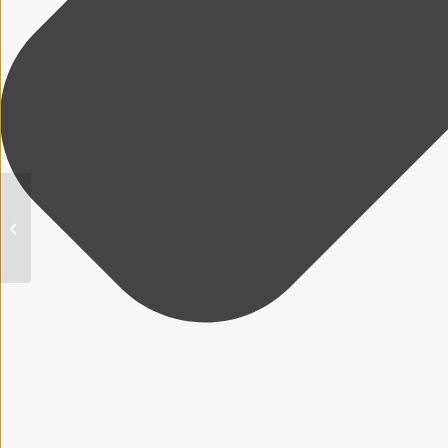
EU-weit einheitliche
Regelung für
entwaldungsfreie
Lieferketten