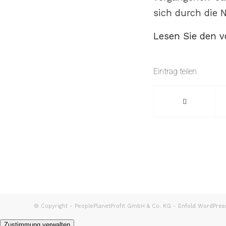
sich durch die 
Lesen Sie den vo
Eintrag teilen
© Copyright - PeoplePlanetProfit GmbH & Co. KG -
Enfold WordPres
Zustimmung verwalten