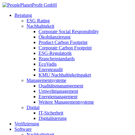
Beratung
ESG Rating
Nachhaltigkeit
Corporate Social Responsibility
Ökobilanzierung
Product Carbon Footprint
Corporate Carbon Footprint
ESG-Regulatorik
Branchenstandards
EcoVadis
Energieaudit
KMU Nachhaltigkeitspaket
Managementsysteme
Qualitätsmanamgement
Umweltmanagement
Energiemanagement
Weitere Managementsysteme
Digital
IT-Sicherheit
Digitalisierung
Verifizierung
Software
Nachhaltigkeit