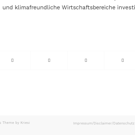
 und klimafreundliche Wirtschaftsbereiche investi
s Theme by Kriesi
Impressum/Disclaimer/Datenschutz