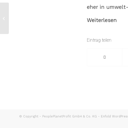
eher in umwelt-
Rückstand bei
Klimaschutzzielen für
Weiterlesen
2030
Eintrag teilen
© Copyright - PeoplePlanetProfit GmbH & Co. KG -
Enfold WordPres