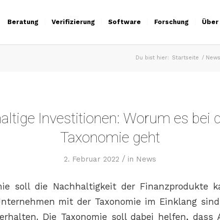
Beratung
Verifizierung
Software
Forschung
Über
Du bist hier:
Startseite
/
New
ltige Investitionen: Worum es bei 
Taxonomie geht
/
2. Februar 2022
in
News
e soll die Nachhaltigkeit der Finanzprodukte ka
nternehmen mit der Taxonomie im Einklang sind,
rhalten. Die Taxonomie soll dabei helfen, dass 