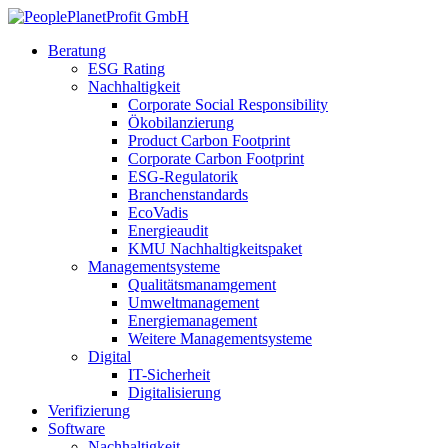
Beratung
ESG Rating
Nachhaltigkeit
Corporate Social Responsibility
Ökobilanzierung
Product Carbon Footprint
Corporate Carbon Footprint
ESG-Regulatorik
Branchenstandards
EcoVadis
Energieaudit
KMU Nachhaltigkeitspaket
Managementsysteme
Qualitätsmanamgement
Umweltmanagement
Energiemanagement
Weitere Managementsysteme
Digital
IT-Sicherheit
Digitalisierung
Verifizierung
Software
Nachhaltigkeit