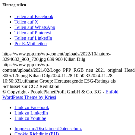
Eintrag teilen
Teilen auf Facebook
Teilen auf X
Teilen auf WhatsApp
Teilen auf Pinterest
Teilen auf LinkedIn
Per E-Mail teilen
https://www.ppp.ms/wp-content/uploads/2022/10/nature-
3294632_960_720.jpg
639
960
Kilian Dilg
https://www.ppp.ms/wp-
content/uploads/2021/02/Logo_PPP_RGB_neu_2021_original_Head
300x126.png
Kilian Dilg
2024-11-28 10:50:33
2024-11-28
10:50:33
Lufthansa Group: Herausragende ESG-Ratings als
Schlüssel zur CO2-Reduktion
© Copyright - PeoplePlanetProfit GmbH & Co. KG -
Enfold
WordPress Theme by Kriesi
Link zu Facebook
Link zu LinkedIn
Link zu Youtube
Impressum/Disclaimer/Datenschutz
Cookie Richtlinie (EU)