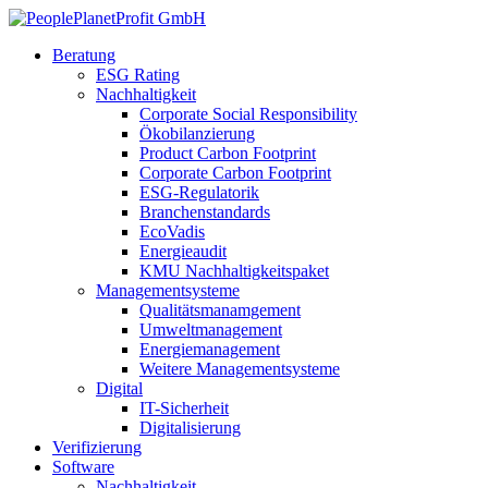
Beratung
ESG Rating
Nachhaltigkeit
Corporate Social Responsibility
Ökobilanzierung
Product Carbon Footprint
Corporate Carbon Footprint
ESG-Regulatorik
Branchenstandards
EcoVadis
Energieaudit
KMU Nachhaltigkeitspaket
Managementsysteme
Qualitätsmanamgement
Umweltmanagement
Energiemanagement
Weitere Managementsysteme
Digital
IT-Sicherheit
Digitalisierung
Verifizierung
Software
Nachhaltigkeit