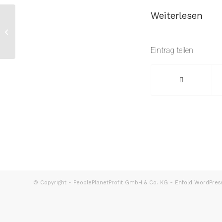
Weiterlesen
Lieferkettengesetz:
EU-Parlament drängt
auf „faire“ IT ​
Eintrag teilen
© Copyright - PeoplePlanetProfit GmbH & Co. KG -
Enfold WordPres