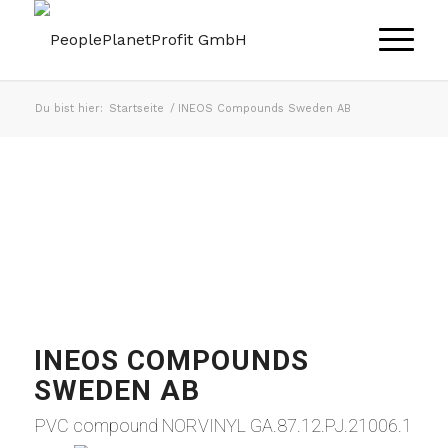
Du bist hier:
Startseite
/
INEOS Compounds Sweden AB
INEOS COMPOUNDS
SWEDEN AB
PVC compound NORVINYL GA.87.12.PJ.21006.1