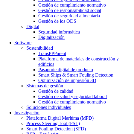
Gestión de cumplimiento normativo
Gestión de responsabilidad social
Gestión de seguridad alimentaria
Gestión de los ODS
Digital
Seguridad informática
Digitalización
Software
Sostenibilidad
TransPPParent
Plataforma de materiales de construcción y
edificios
Pasaporte digital de producto
Smart Ships & Smart Fouling Detection
Optimización de impresión 3D
Sistemas de gestión
Gestión de calidad
Gestión de salud y seguridad laboral
Gestión de cumplimiento normativo
Soluciones individuales
Investigación
Plataforma Digital Marítima (MPD)
Process Steering Tool (PST)
Smart Fouling Detection (SFD)