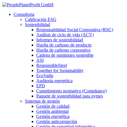
Consultoria
Calificación ESG
Sostenibilidad
Responsabilidad Social Corporativa (RSC)
Análisis de ciclo de vida (ACV)
Informes de sostenibilidad
Huella de carbono de producto
Huella de carbono corporativa
Cadena de suministro sostenible
ASI
ResponsibleSteel
Together for Sustainability
EcoVadis
Auditoría energética
EPD
Cumplimiento normativo (Compliance)
Paquete de sostenibilidad para pymes
Sistemas de gestión
Gestión de calidad
Gestión ambiental
Gestión energética
Gestión anticorrupción
Gestión de seguridad informática